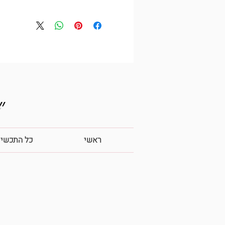
״ls like love at first sight
ראשי
כל התכשי