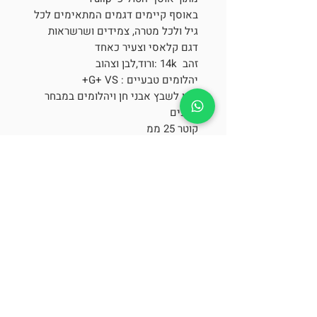
באוסף קיימים דגמים המתאימים לכל
גיל ולכל מטרה, צמידים ושרשראות
דגם קלאסי וצעיר כאחד
זהב 14k :ורוד,לבן וצהוב
יהלומים טבעיים : G+ VS+
ניתן לשבץ אבני חן ויהלומים במבחר
צבעים
קוטר 25 ממ
מתלבטת? זמינה בנייד לכל שאלה
״It feels like love at first sight״
054-397-5691
contact@anatiton.com