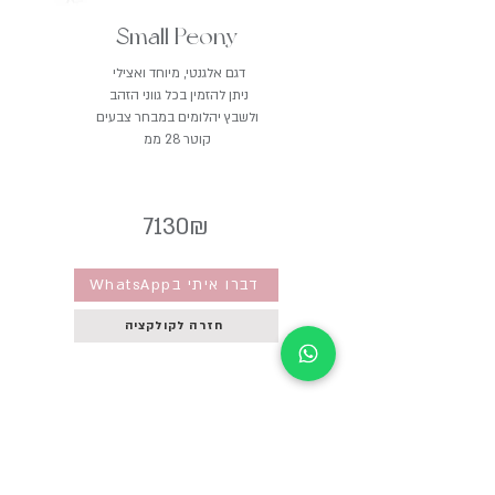
Small Peony
דגם אלגנטי, מיוחד ואצילי
ניתן להזמין בכל גווני הזהב
ולשבץ יהלומים במבחר צבעים
קוטר 28 ממ
7130₪
WhatsAppדברו איתי ב
חזרה לקולקציה
״It feels like love at first sight״
054-397-5691